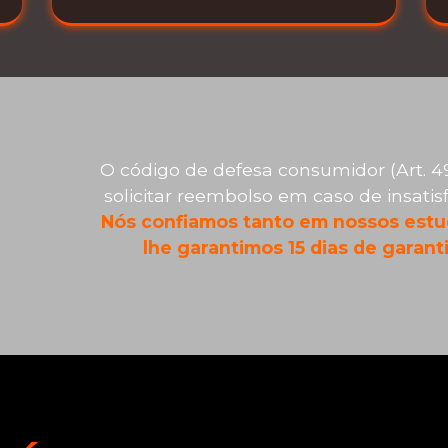
O código de defesa consumidor (Art. 49
solicitar reembolso em caso de insati
Nós confiamos tanto em nossos estu
lhe garantimos 15 dias de garanti