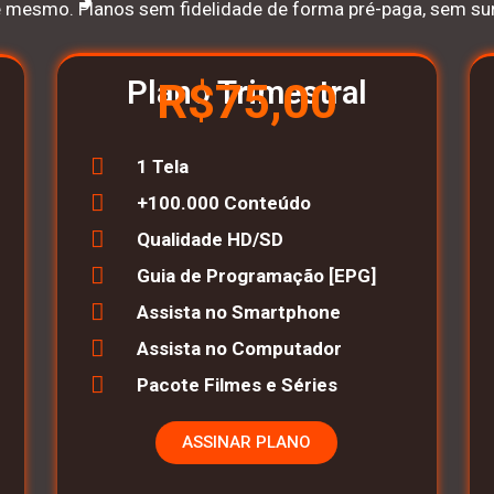
e mesmo. Planos sem fidelidade de forma pré-paga, sem su
Plano Trimestral
R$75,00
1 Tela
+100.000 Conteúdo
Qualidade HD/SD
Guia de Programação [EPG]
Assista no Smartphone
Assista no Computador
Pacote Filmes e Séries
ASSINAR PLANO