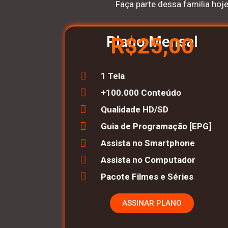
Faça parte dessa familia hoj
Plano Mensal
R$25,00
1 Tela
+100.000 Conteúdo
Qualidade HD/SD
Guia de Programação [EPG]
Assista no Smartphone
Assista no Computador
Pacote Filmes e Séries
ASSINAR PLANO