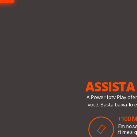
ASSISTA
A Power Iptv Play ofe
você. Basta baixa-lo 
+100 M
Em noss
filmes 