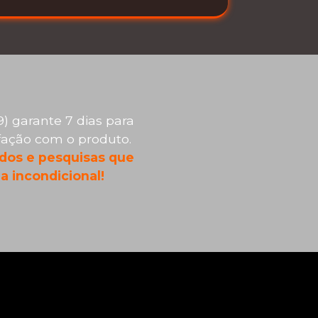
) garante 7 dias para
sfação com o produto.
dos e pesquisas que
a incondicional!