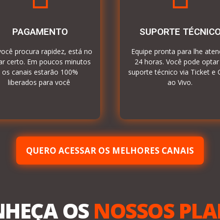
PAGAMENTO
SUPORTE TÉCNIC
você procura rapidez, está no
Equipe pronta para lhe aten
ar certo. Em poucos minutos
24 horas. Você pode optar
os canais estarão 100%
suporte técnico via Ticket e 
liberados para você
ao Vivo.
QUERO ACESSAR OS MELHORES CANAIS
NHEÇA OS
NOSSOS PL