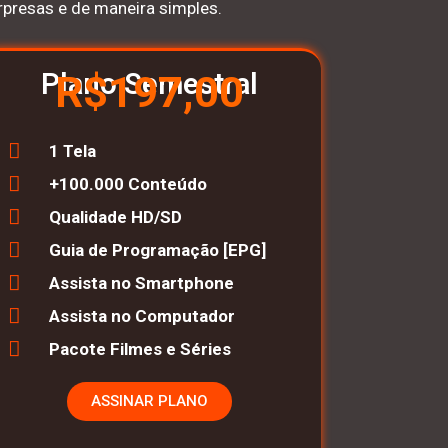
rpresas e de maneira simples.
Plano Semestral
R$197,00
1 Tela
+100.000 Conteúdo
Qualidade HD/SD
Guia de Programação [EPG]
Assista no Smartphone
Assista no Computador
Pacote Filmes e Séries
ASSINAR PLANO