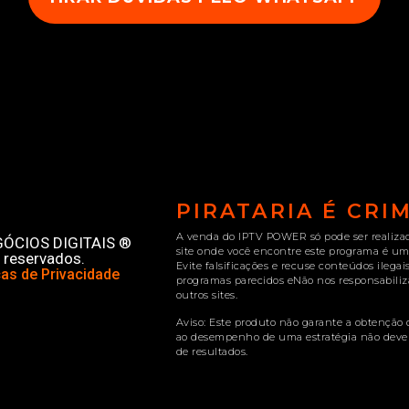
PIRATARIA É CRI
A venda do IPTV POWER só pode ser realizada
EGÓCIOS DIGITAIS ®
site onde você encontre este programa é um
 reservados.
Evite falsificações e recuse conteúdos ilega
cas de Privacidade
programas parecidos eNão nos responsabili
outros sites.
Aviso: Este produto não garante a obtenção 
ao desempenho de uma estratégia não deve 
de resultados.